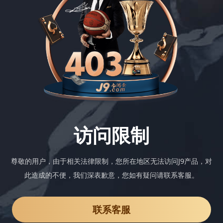
访问限制
尊敬的用户，由于相关法律限制，您所在地区无法访问J9产品，对
此造成的不便，我们深表歉意，您如有疑问请联系客服。
联系客服