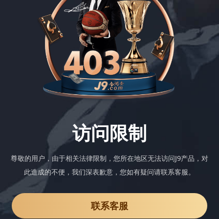
访问限制
尊敬的用户，由于相关法律限制，您所在地区无法访问J9产品，对
此造成的不便，我们深表歉意，您如有疑问请联系客服。
联系客服