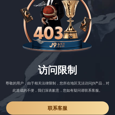
访问限制
尊敬的用户，由于相关法律限制，您所在地区无法访问J9产品，对
此造成的不便，我们深表歉意，您如有疑问请联系客服。
联系客服