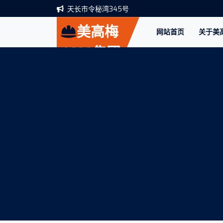
天长市令秘湾345号
美高梅
网站首页
关于美高
4688集团
am(中国)股
份有限公司