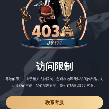
访问限制
尊敬的用户，由于相关法律限制，您所在地区无法访问J9产品，对
此造成的不便，我们深表歉意，您如有疑问请联系客服。
联系客服